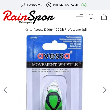
Hesabım
+90 242 322 24 78
Avessa Düdük 120 Db Profesyonel İpli