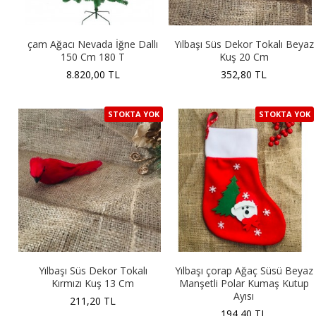
çam Ağacı Nevada İğne Dallı
Yılbaşı Süs Dekor Tokalı Beyaz
150 Cm 180 T
Kuş 20 Cm
8.820,00 TL
352,80 TL
STOKTA YOK
STOKTA YOK
Yılbaşı Süs Dekor Tokalı
Yılbaşı çorap Ağaç Süsü Beyaz
Kırmızı Kuş 13 Cm
Manşetli Polar Kumaş Kutup
Ayısı
211,20 TL
194,40 TL