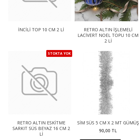
İNCİLİ TOP 10 CM 2 Lİ
RETRO ALTIN İŞLEMELİ
LACİVERT NOEL TOPU 10 CM
2 Lİ
STOKTA YOK
RETRO ALTIN ESKİTME
SİM SÜS 5 CM X 2 MT GÜMÜŞ
SARKIT SÜS BEYAZ 16 CM 2
90,00 TL
Lİ