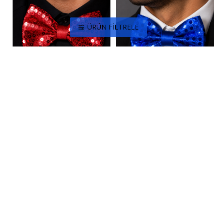
ÜRÜN FILTRELE
Işıklı Parti Papyon Kırmızı
Işıklı Parti Papyon Mavi
270,00 TL
270,00 TL
SEPETE EKLE
SEPETE EKLE