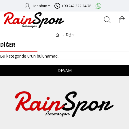
Hesabım
+90 242 322 24 78
Diğer
DIĞER
Bu kategoride ürün bulunamadı.
DEVAM