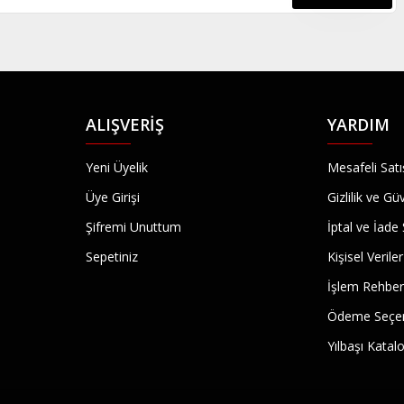
ALIŞVERIŞ
YARDIM
Yeni Üyelik
Mesafeli Sat
Üye Girişi
Gizlilik ve Gü
Şifremi Unuttum
İptal ve İade 
Sepetiniz
Kişisel Veriler
İşlem Rehber
Ödeme Seçen
Yılbaşı Kata