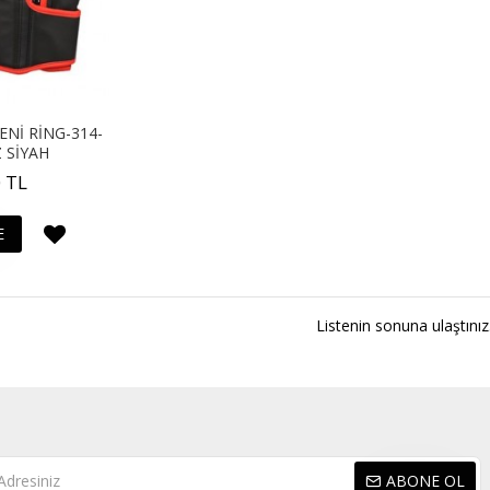
ENİ RİNG-314-
 SİYAH
 TL
E
Listenin sonuna ulaştınız
ABONE OL