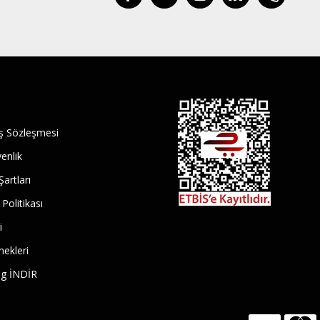
ış Sözleşmesi
venlik
Şartları
 Politikası
i
ekleri
log İNDİR