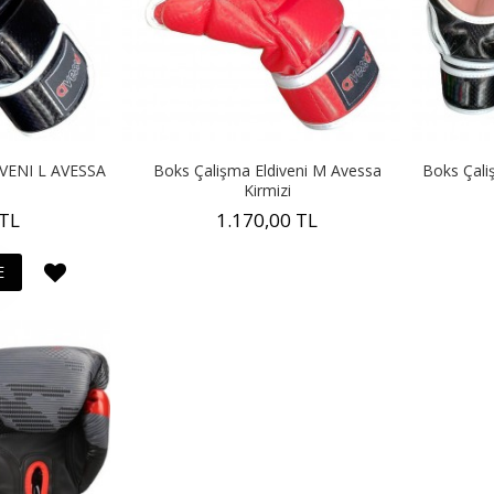
VENI L AVESSA
Boks Çalişma Eldiveni M Avessa
Boks Çali
Kirmizi
 TL
1.170,00 TL
E