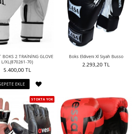
T BOKS 2 TRAİNİNG GLOVE
Boks Eldiveni Xl Siyah Busso
L/XL(870261-70)
2.293,20 TL
5.400,00 TL
SEPETE EKLE
STOKTA YOK