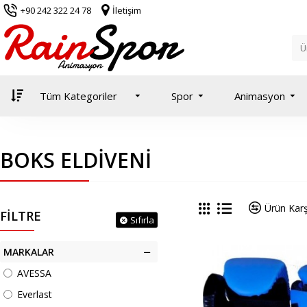
+90 242 322 24 78
İletişim
Tüm Kategoriler
Spor
Animasyon
BOKS ELDIVENI
Ürün Karşı
FILTRE
Sıfırla
MARKALAR
AVESSA
Everlast