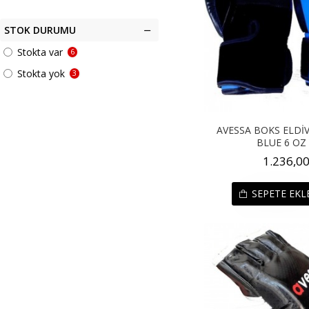
STOK DURUMU
Stokta var
6
Stokta yok
3
AVESSA BOKS ELDİV
BLUE 6 OZ
1.236,00
SEPETE EKL