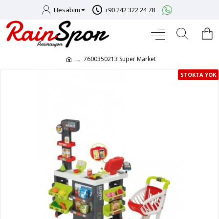
Hesabım
+90 242 322 24 78
7600350213 Super Market
STOKTA YOK