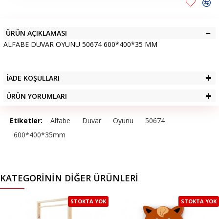
ÜRÜN AÇIKLAMASI
ALFABE DUVAR OYUNU 50674 600*400*35 MM
İADE KOŞULLARI
ÜRÜN YORUMLARI
Etiketler:
Alfabe
Duvar
Oyunu
50674
600*400*35mm
KATEGORININ DIĞER ÜRÜNLERI
STOKTA YOK
STOKTA YOK