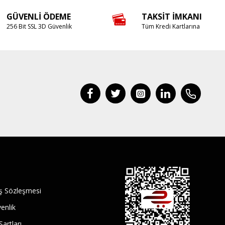
GÜVENLI ÖDEME
TAKSIT İMKANI
256 Bit SSL 3D Güvenlik
Tüm Kredi Kartlarına
ış Sözleşmesi
venlik
Şartları