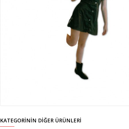
KATEGORININ DIĞER ÜRÜNLERI