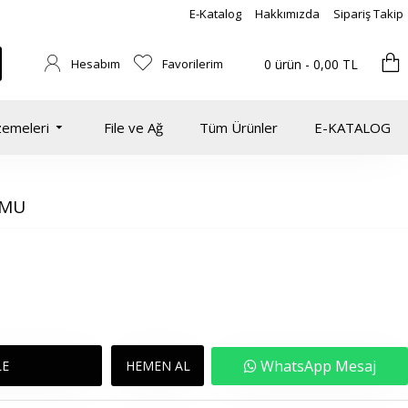
E-Katalog
Hakkımızda
Sipariş Takip
Hesabım
Favorilerim
0 ürün - 0,00 TL
zemeleri
File ve Ağ
Tüm Ürünler
E-KATALOG
UMU
WhatsApp Mesaj
LE
HEMEN AL