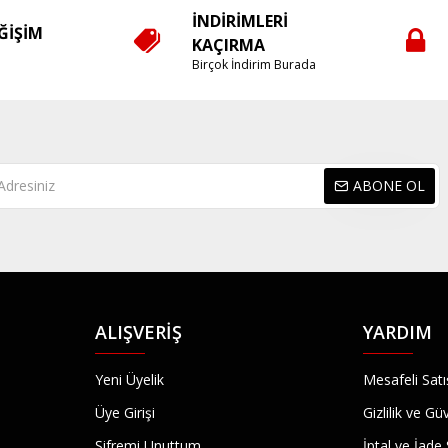
İNDIRIMLERI
EĞIŞIM
KAÇIRMA
e
Birçok İndirim Burada
ABONE OL
ALIŞVERIŞ
YARDIM
Yeni Üyelik
Mesafeli Sat
Üye Girişi
Gizlilik ve Gü
Şifremi Unuttum
İptal ve İade 