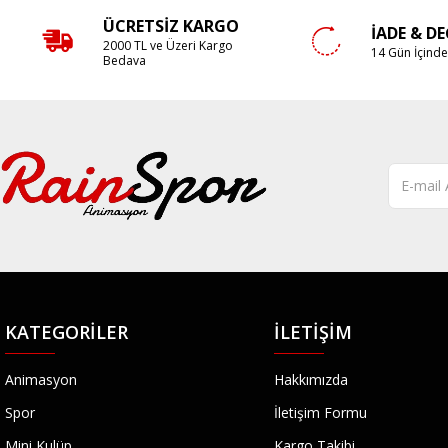
ÜCRETSIZ KARGO
İADE & D
2000 TL ve Üzeri Kargo
14 Gün İçind
Bedava
KATEGORILER
İLETIŞIM
Animasyon
Hakkımızda
Spor
İletişim Formu
Mini Kulüp
Kargo Takibi