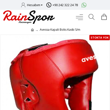
Hesabım
+90 242 322 24 78
Avessa Kapali Boks Kaski S/m
STOKTA YOK