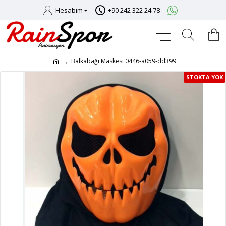
Hesabım
+90 242 322 24 78
Balkabaği Maskesi 0446-a059-dd399
STOKTA YOK