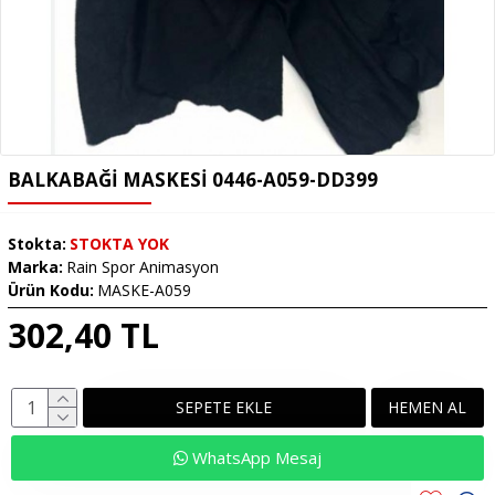
BALKABAĞI MASKESI 0446-A059-DD399
Stokta:
STOKTA YOK
Marka:
Rain Spor Animasyon
Ürün Kodu:
MASKE-A059
302,40 TL
SEPETE EKLE
HEMEN AL
WhatsApp Mesaj