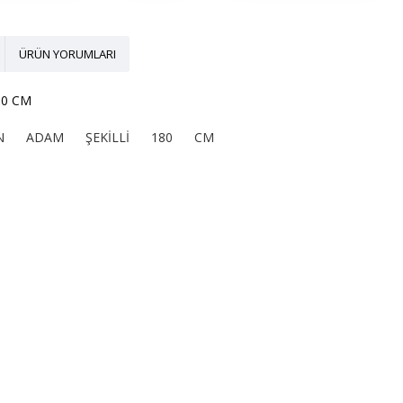
ÜRÜN YORUMLARI
80 CM
N
ADAM
ŞEKİLLİ
180
CM