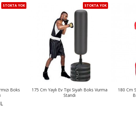
STOKTA YOK
STOKTA YOK
ırmızı Boks
175 Cm Yaylı Ev Tipi Siyah Boks Vurma
180 Cm Si
ı
Standı
B
TL