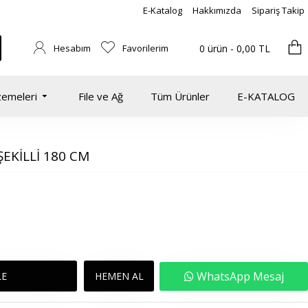
E-Katalog
Hakkımızda
Sipariş Takip
Hesabım
Favorilerim
0 ürün - 0,00 TL
zemeleri
File ve Ağ
Tüm Ürünler
E-KATALOG
EKİLLİ 180 CM
WhatsApp Mesaj
LE
HEMEN AL