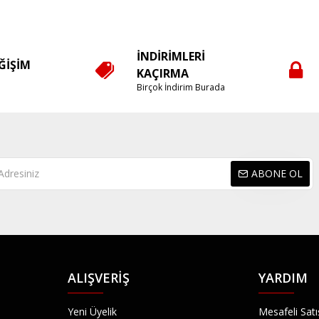
İNDIRIMLERI
EĞIŞIM
KAÇIRMA
e
Birçok İndirim Burada
ABONE OL
ALIŞVERIŞ
YARDIM
Yeni Üyelik
Mesafeli Sat