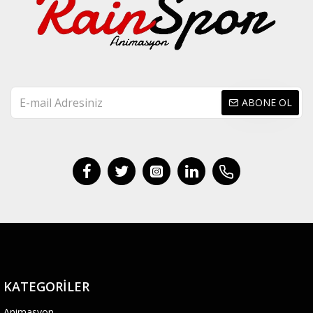
ABONE OL
KATEGORILER
Animasyon