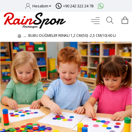
Hesabım
+90 242 322 24 78
BUBU DÜĞMELER RENKLİ 1,2 CM(50) -2,5 CM(10) 60 LI