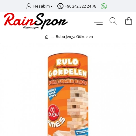
Hesabım
+90 242 322 24 78
Bubu Jenga Gökdelen