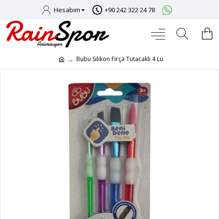
Hesabım
+90 242 322 24 78
Bubu Silikon Firça Tutacakli 4 Lü