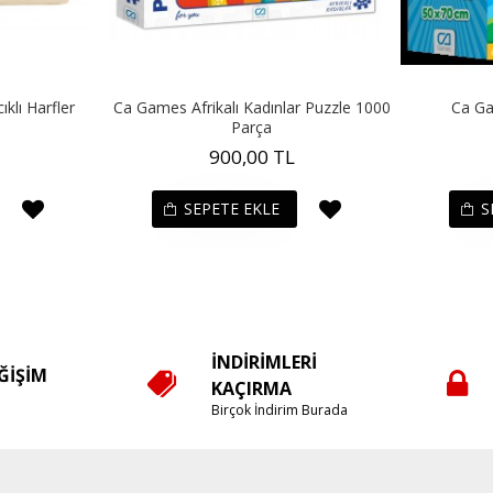
klı Harfler
Ca Games Afrikalı Kadınlar Puzzle 1000
Ca Ga
Parça
900,00 TL
SEPETE EKLE
S
İNDIRIMLERI
EĞIŞIM
KAÇIRMA
e
Birçok İndirim Burada