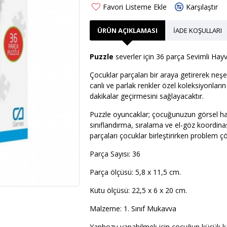
Favori Listeme Ekle
Karşılaştır
ÜRÜN AÇIKLAMASI
İADE KOŞULLARI
Puzzle
severler için 36 parça Sevimli Hayva
Çocuklar parçaları bir araya getirerek neşel
canlı ve parlak renkler özel koleksiyonların 
dakikalar geçirmesini sağlayacaktır.
Puzzle oyuncaklar; çocuğunuzun görsel hafız
sınıflandırma, sıralama ve el-göz koordin
parçaları çocuklar birleştirirken problem 
Parça Sayısı: 36
Parça ölçüsü: 5,8 x 11,5 cm.
Kutu ölçüsü: 22,5 x 6 x 20 cm.
Malzeme: 1. Sınıf Mukavva
Yapbozu yapabilmek için çocuğun küçük kasla