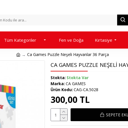
Tüm Kategoriler
Fen ve Doğa
Kırtasiye
Ca Games Puzzle Neşeli Hayvanlar 36 Parça
CA GAMES PUZZLE NEŞELI HA
Stokta:
Stokta Var
Marka:
CA GAMES
Ürün Kodu:
CAG-CA.5028
300,00 TL
SEPETE EK