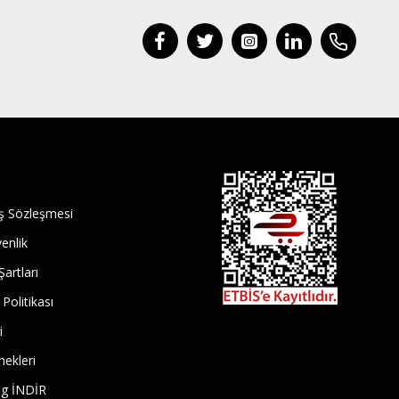
ış Sözleşmesi
venlik
Şartları
 Politikası
i
ekleri
log İNDİR