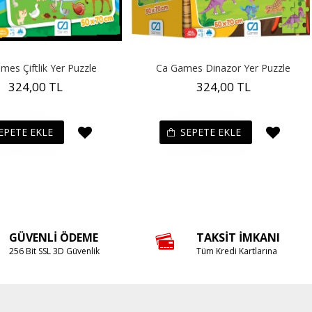
mes Çiftlik Yer Puzzle
Ca Games Dinazor Yer Puzzle
324,00 TL
324,00 TL
EPETE EKLE
SEPETE EKLE
GÜVENLI ÖDEME
TAKSIT İMKANI
256 Bit SSL 3D Güvenlik
Tüm Kredi Kartlarına