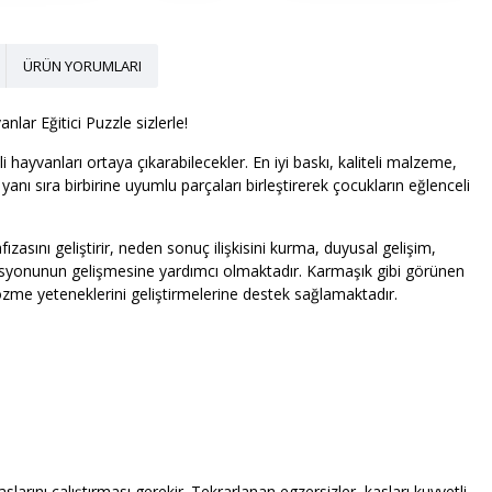
ÜRÜN YORUMLARI
nlar Eğitici Puzzle sizlerle!
i hayvanları ortaya çıkarabilecekler. En iyi baskı, kaliteli malzeme,
yanı sıra birbirine uyumlu parçaları birleştirerek çocukların eğlenceli
asını geliştirir, neden sonuç ilişkisini kurma, duyusal gelişim,
asyonunun gelişmesine yardımcı olmaktadır. Karmaşık gibi görünen
çözme yeteneklerini geliştirmelerine destek sağlamaktadır.
rını çalıştırması gerekir. Tekrarlanan egzersizler, kasları kuvvetli