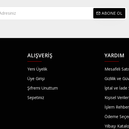
ABONE OL
ALIŞVERIŞ
YARDIM
Yeni Üyelik
Mesafeli Sat
Üye Girişi
Gizlilik ve Gü
Şifremi Unuttum
İptal ve İade 
Sepetiniz
Kişisel Veriler
İşlem Rehber
Ödeme Seçen
Yılbaşı Kata