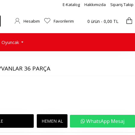
E-Katalog
Hakkımızda
Sipariş Takip
Hesabım
Favorilerim
0 ürün - 0,00 TL
Oyuncak
YVANLAR 36 PARÇA
WhatsApp Mesaj
LE
HEMEN AL