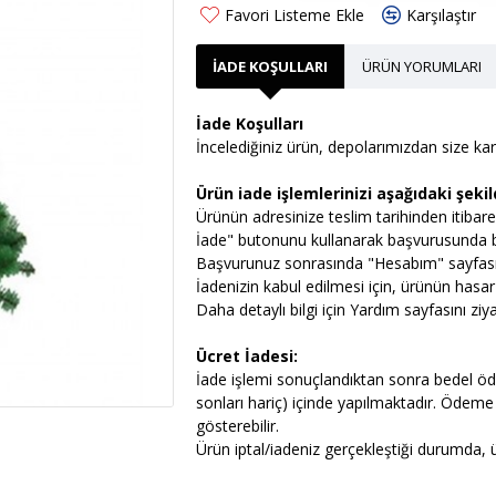
Favori Listeme Ekle
Karşılaştır
İADE KOŞULLARI
ÜRÜN YORUMLARI
İade Koşulları
İncelediğiniz ürün, depolarımızdan size ka
Ürün iade işlemlerinizi aşağıdaki şeki
Ürünün adresinize teslim tarihinden itibare
İade" butonunu kullanarak başvurusunda bul
Başvurunuz sonrasında "Hesabım" sayfasınd
İadenizin kabul edilmesi için, ürünün has
Daha detaylı bilgi için Yardım sayfasını ziyar
Ücret İadesi:
İade işlemi sonuçlandıktan sonra bedel öde
sonları hariç) içinde yapılmaktadır. Ödeme
gösterebilir.
Ürün iptal/iadeniz gerçekleştiği durumda, ü