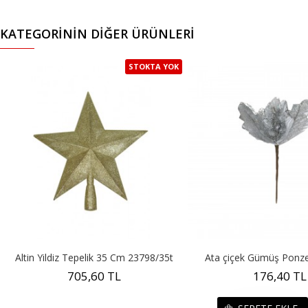
KATEGORININ DIĞER ÜRÜNLERI
STOKTA YOK
Altin Yildiz Tepelik 35 Cm 23798/35t
Ata çiçek Gümüş Ponz
705,60 TL
176,40 TL