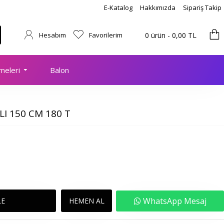
E-Katalog
Hakkımızda
Sipariş Takip
Hesabım
Favorilerim
0 ürün - 0,00 TL
meleri
Balon
LI 150 CM 180 T
WhatsApp Mesaj
LE
HEMEN AL