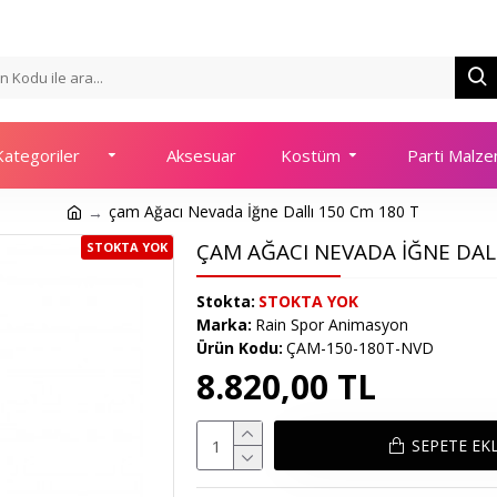
ategoriler
Aksesuar
Kostüm
Parti Malze
çam Ağacı Nevada İğne Dallı 150 Cm 180 T
ÇAM AĞACI NEVADA İĞNE DAL
STOKTA YOK
Stokta:
STOKTA YOK
Marka:
Rain Spor Animasyon
Ürün Kodu:
ÇAM-150-180T-NVD
8.820,00 TL
SEPETE EK