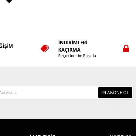
İNDIRIMLERI
EĞIŞIM
KAÇIRMA
e
Birçok İndirim Burada
ABONE OL