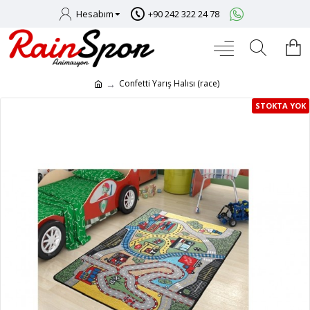
Hesabım
+90 242 322 24 78
Confetti Yarış Halısı (race)
STOKTA YOK