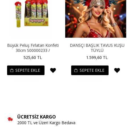
i
DANSÇI BAŞLIK TAVUS KUŞU
DİLEK FENERİ
TÜYLÜ
300,00 TL
1.599,60 TL
SEPETE EKLE
SEPETE EKLE
ÜCRETSIZ KARGO
2000 TL ve Üzeri Kargo Bedava