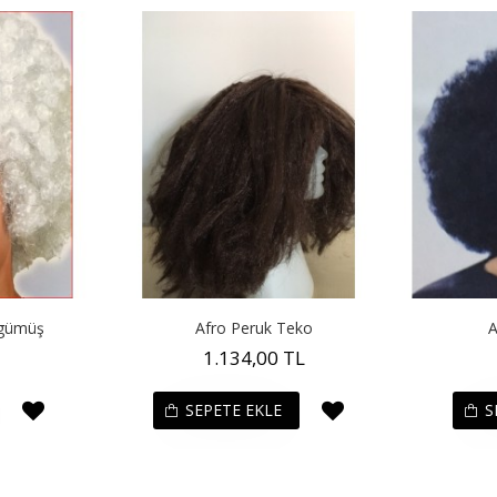
-gümüş
Afro Peruk Teko
A
1.134,00 TL
SEPETE EKLE
S