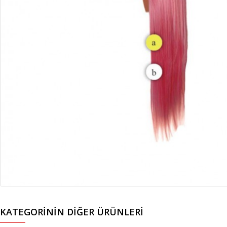
KATEGORININ DIĞER ÜRÜNLERI