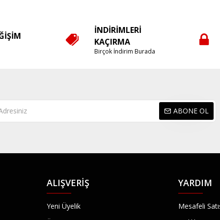
İNDIRIMLERI
EĞIŞIM
KAÇIRMA
e
Birçok İndirim Burada
ABONE OL
ALIŞVERIŞ
YARDIM
Yeni Üyelik
Mesafeli Sat