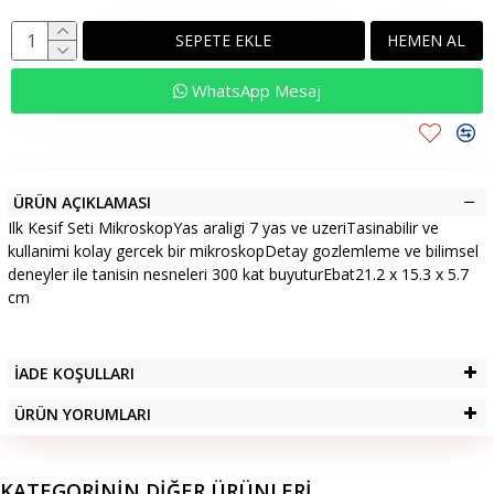
SEPETE EKLE
HEMEN AL
WhatsApp Mesaj
ÜRÜN AÇIKLAMASI
Ilk Kesif Seti MikroskopYas araligi 7 yas ve uzeriTasinabilir ve
kullanimi kolay gercek bir mikroskopDetay gozlemleme ve bilimsel
deneyler ile tanisin nesneleri 300 kat buyuturEbat21.2 x 15.3 x 5.7
cm
İADE KOŞULLARI
ÜRÜN YORUMLARI
KATEGORININ DIĞER ÜRÜNLERI