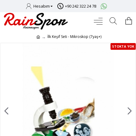
Hesabım
+90 242 322 24 78
İlk Keşif Seti - Mikroskop (7yaş+)
STOKTA YOK