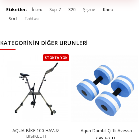
Etiketler:
İntex
Sup-7
320
Şişme
Kano
Sörf
Tahtasi
KATEGORININ DIĞER ÜRÜNLERI
STOKTA YOK
AQUA BİKE 100 HAVUZ
Aqua Dambil Çiftli Avessa
BİSİKLETİ
699,60 TL