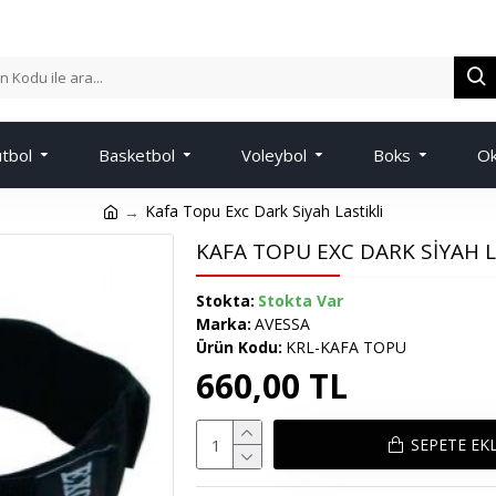
tbol
Basketbol
Voleybol
Boks
Ok
Kafa Topu Exc Dark Siyah Lastikli
KAFA TOPU EXC DARK SIYAH L
Stokta:
Stokta Var
Marka:
AVESSA
Ürün Kodu:
KRL-KAFA TOPU
660,00 TL
SEPETE EK