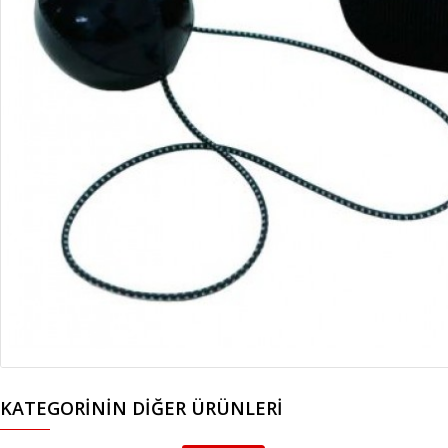
KATEGORININ DIĞER ÜRÜNLERI