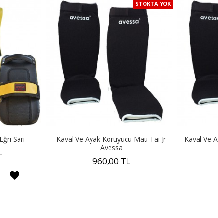
STOKTA YOK
Eğri Sari
Kaval Ve Ayak Koruyucu Mau Tai Jr
Kaval Ve A
Avessa
L
960,00 TL