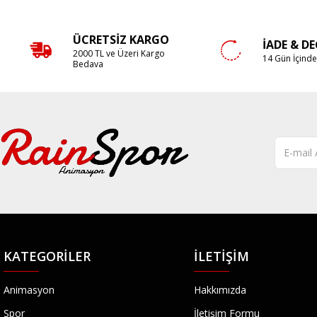
ÜCRETSIZ KARGO
İADE & D
2000 TL ve Üzeri Kargo
14 Gün İçind
Bedava
KATEGORILER
İLETIŞIM
Animasyon
Hakkımızda
Spor
İletişim Formu