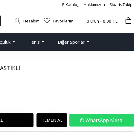
E-Katalog
Hakkımızda
Sipariş Takip
Hesabım
Favorilerim
0 ürün - 0,00 TL
çuluk
Tenis
Diğer Sporlar
ASTIKLI
WhatsApp Mesaj
LE
HEMEN AL