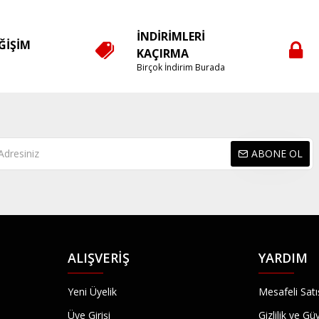
İNDIRIMLERI
EĞIŞIM
KAÇIRMA
e
Birçok İndirim Burada
ABONE OL
ALIŞVERIŞ
YARDIM
Yeni Üyelik
Mesafeli Sat
Üye Girişi
Gizlilik ve Gü