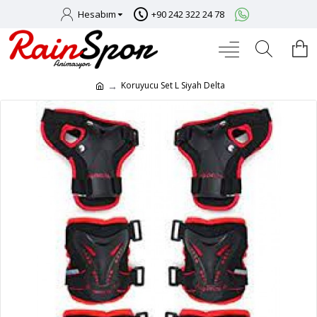
Hesabım
+90 242 322 24 78
Koruyucu Set L Siyah Delta