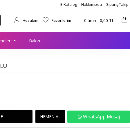
E-Katalog
Hakkımızda
Sipariş Takip
Hesabım
Favorilerim
0 ürün - 0,00 TL
meleri
Balon
ŞLU
WhatsApp Mesaj
LE
HEMEN AL