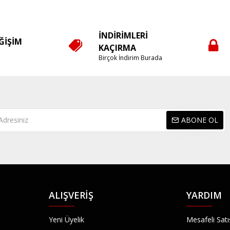
İNDIRIMLERI
EĞIŞIM
KAÇIRMA
e
Birçok İndirim Burada
ABONE OL
ALIŞVERIŞ
YARDIM
Yeni Üyelik
Mesafeli Sat