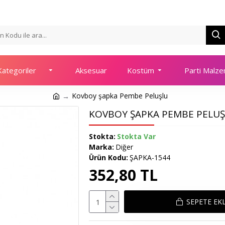
ategoriler
Aksesuar
Kostüm
Parti Malze
Kovboy şapka Pembe Peluşlu
KOVBOY ŞAPKA PEMBE PELU
Stokta:
Stokta Var
Marka:
Diğer
Ürün Kodu:
ŞAPKA-1544
352,80 TL
SEPETE EK