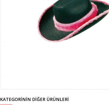
KATEGORININ DIĞER ÜRÜNLERI