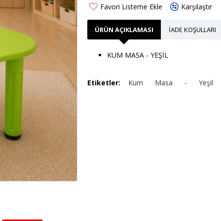
Favori Listeme Ekle
Karşılaştır
ÜRÜN AÇIKLAMASI
İADE KOŞULLARI
KUM MASA - YEŞİL
Etiketler:
Kum
Masa
-
Yeşil