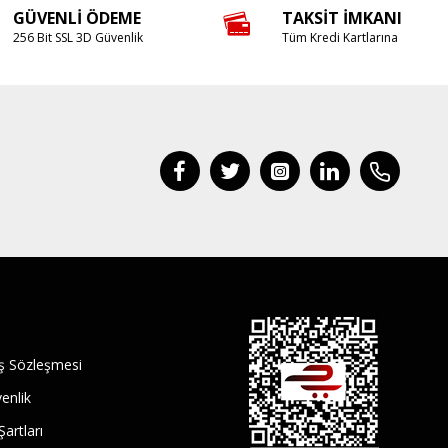
GÜVENLI ÖDEME
TAKSIT İMKANI
256 Bit SSL 3D Güvenlik
Tüm Kredi Kartlarına
ış Sözleşmesi
venlik
Şartları