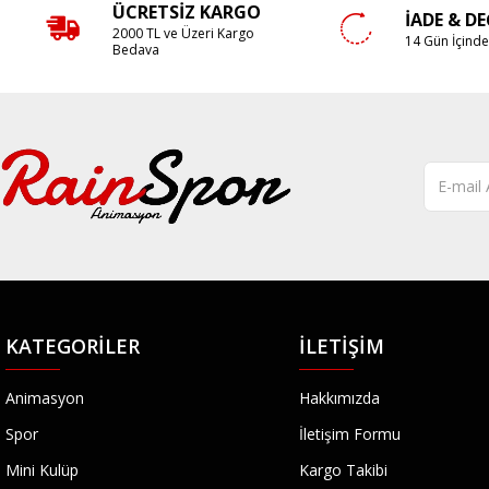
ÜCRETSIZ KARGO
İADE & D
2000 TL ve Üzeri Kargo
14 Gün İçind
Bedava
KATEGORILER
İLETIŞIM
Animasyon
Hakkımızda
Spor
İletişim Formu
Mini Kulüp
Kargo Takibi