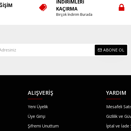
İNDIRIMLERI
EĞIŞIM
KAÇIRMA
e
Birçok İndirim Burada
ABONE OL
ALIŞVERIŞ
YARDIM
Yeni Üyelik
Mesafeli Sat
Üye Girişi
Gizlilik ve Gü
Şifremi Unuttum
İptal ve İade 