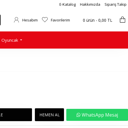
E-Katalog
Hakkımızda
Sipariş Takip
Hesabım
Favorilerim
0 ürün - 0,00 TL
Oyuncak
WhatsApp Mesaj
LE
HEMEN AL