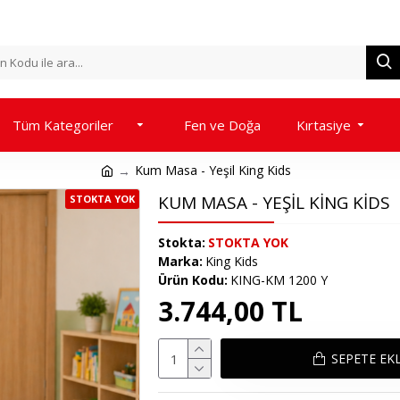
Tüm Kategoriler
Fen ve Doğa
Kırtasiye
Kum Masa - Yeşil King Kids
KUM MASA - YEŞIL KING KIDS
STOKTA YOK
Stokta:
STOKTA YOK
Marka:
King Kids
Ürün Kodu:
KING-KM 1200 Y
3.744,00 TL
SEPETE EK