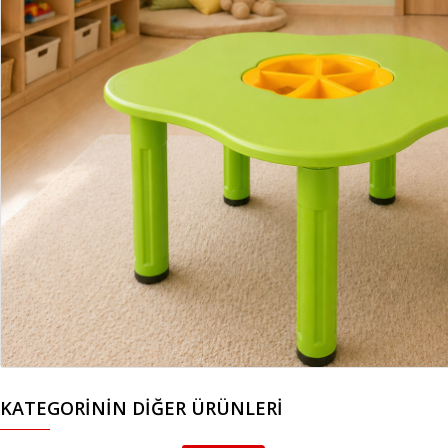
KATEGORININ DIĞER ÜRÜNLERI