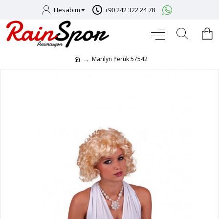
Hesabım
+90 242 322 24 78
Marilyn Peruk 57542