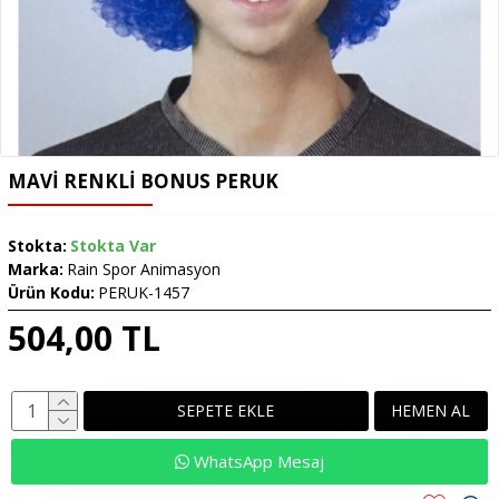
MAVI RENKLI BONUS PERUK
Stokta:
Stokta Var
Marka:
Rain Spor Animasyon
Ürün Kodu:
PERUK-1457
504,00 TL
SEPETE EKLE
HEMEN AL
WhatsApp Mesaj