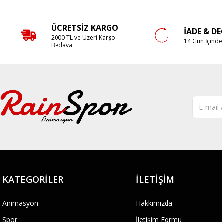
ÜCRETSIZ KARGO
İADE & D
2000 TL ve Üzeri Kargo
14 Gün İçind
Bedava
KATEGORILER
İLETIŞIM
Animasyon
Hakkımızda
Spor
İletişim Formu