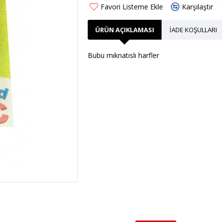
Favori Listeme Ekle
Karşılaştır
ÜRÜN AÇIKLAMASI
İADE KOŞULLARI
Bubu mıknatıslı harfler