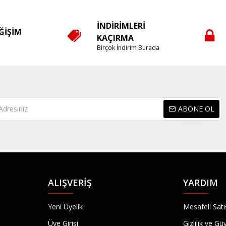
İNDIRIMLERI
EĞIŞIM
KAÇIRMA
e
Birçok İndirim Burada
ABONE OL
ALIŞVERIŞ
YARDIM
Yeni Üyelik
Mesafeli Sat
Üye Girişi
Gizlilik ve Gü