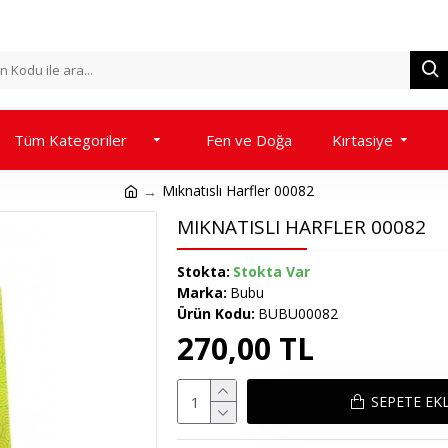
Tüm Kategoriler
Fen ve Doğa
Kırtasiye
Mıknatıslı Harfler 00082
MIKNATISLI HARFLER 00082
Stokta:
Stokta Var
Marka:
Bubu
Ürün Kodu:
BUBU00082
270,00 TL
SEPETE EK