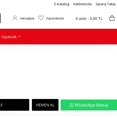
E-Katalog
Hakkımızda
Sipariş Takip
Hesabım
Favorilerim
0 ürün - 0,00 TL
Oyuncak
WhatsApp Mesaj
LE
HEMEN AL