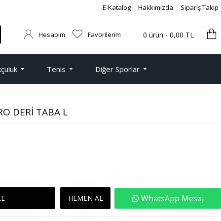
E-Katalog
Hakkımızda
Sipariş Takip
Hesabım
Favorilerim
0 ürün - 0,00 TL
çuluk
Tenis
Diğer Sporlar
RO DERI TABA L
WhatsApp Mesaj
LE
HEMEN AL