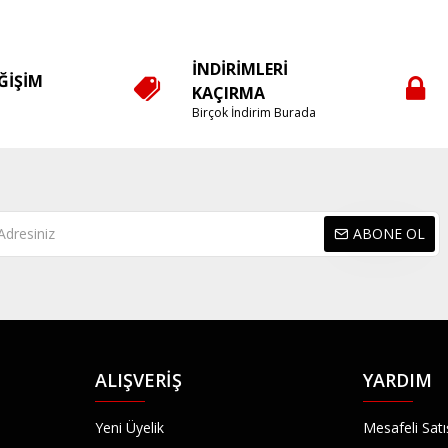
İNDIRIMLERI
EĞIŞIM
KAÇIRMA
e
Birçok İndirim Burada
ABONE OL
ALIŞVERIŞ
YARDIM
Yeni Üyelik
Mesafeli Sat