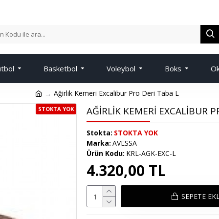
tbol
Basketbol
Voleybol
Boks
Ok
Ağirlik Kemeri Excalibur Pro Deri Taba L
AĞIRLIK KEMERI EXCALIBUR P
STOKTA YOK
Stokta:
STOKTA YOK
Marka:
AVESSA
Ürün Kodu:
KRL-AGK-EXC-L
4.320,00 TL
SEPETE EK