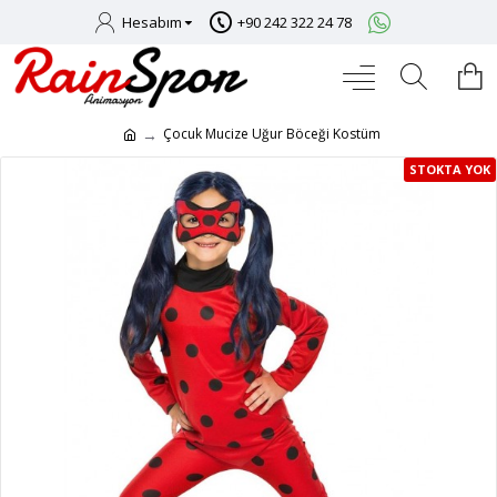
Hesabım
+90 242 322 24 78
Çocuk Mucize Uğur Böceği Kostüm
STOKTA YOK