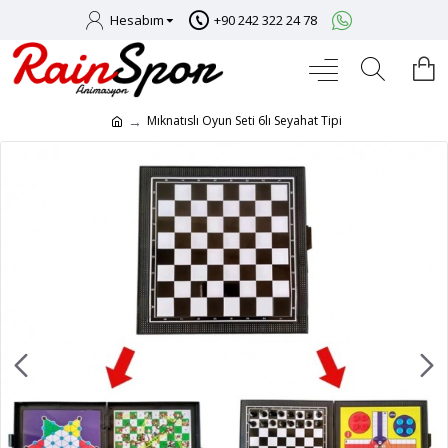
Hesabım
+90 242 322 24 78
Mıknatıslı Oyun Seti 6lı Seyahat Tipi