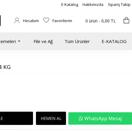
E-Katalog
Hakkımızda
Sipariş Takip
Hesabım
Favorilerim
0 ürün - 0,00 TL
zemeleri
File ve Ağ
Tüm Ürünler
E-KATALOG
4 KG
WhatsApp Mesaj
LE
HEMEN AL