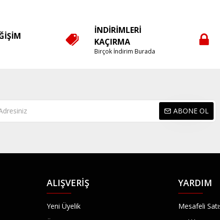
İNDIRIMLERI
EĞIŞIM
KAÇIRMA
e
Birçok İndirim Burada
ABONE OL
ALIŞVERIŞ
YARDIM
Yeni Üyelik
Mesafeli Sat