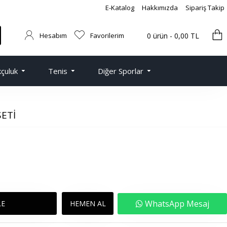
E-Katalog
Hakkımızda
Sipariş Takip
Hesabım
Favorilerim
0 ürün - 0,00 TL
çuluk
Tenis
Diğer Sporlar
ETI
WhatsApp Mesaj
LE
HEMEN AL