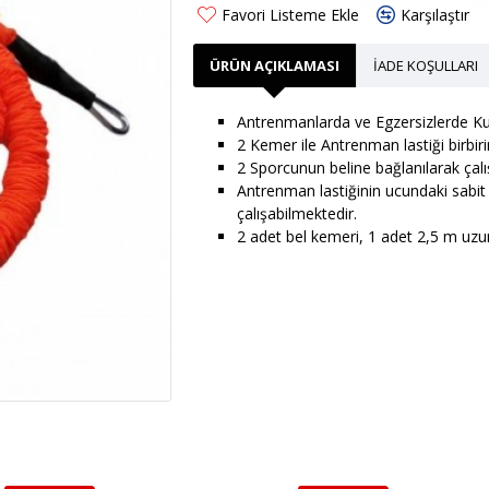
Favori Listeme Ekle
Karşılaştır
ÜRÜN AÇIKLAMASI
İADE KOŞULLARI
Antrenmanlarda ve Egzersizlerde Kull
2 Kemer ile Antrenman lastiği birbiri
2 Sporcunun beline bağlanılarak çalışı
Antrenman lastiğinin ucundaki sabit b
çalışabilmektedir.
2 adet bel kemeri, 1 adet 2,5 m uzun