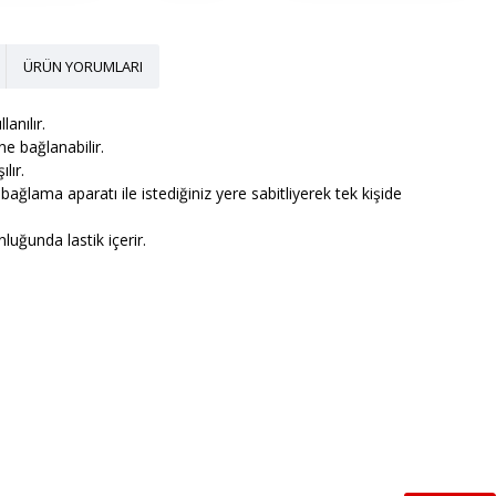
ÜRÜN YORUMLARI
anılır.
ne bağlanabilir.
lır.
ağlama aparatı ile istediğiniz yere sabitliyerek tek kişide
luğunda lastik içerir.