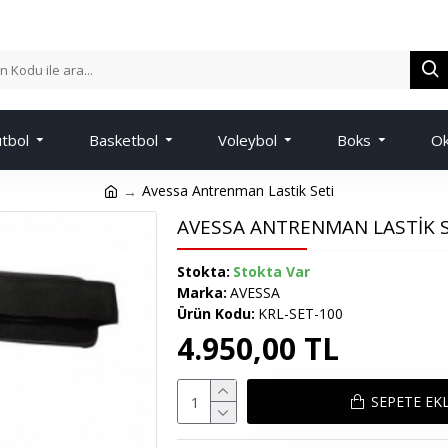
tbol
Basketbol
Voleybol
Boks
Ok
Avessa Antrenman Lastik Seti
AVESSA ANTRENMAN LASTIK S
Stokta:
Stokta Var
Marka:
AVESSA
Ürün Kodu:
KRL-SET-100
4.950,00 TL
SEPETE EK