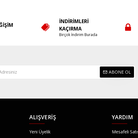
İNDIRIMLERI
EĞIŞIM
KAÇIRMA
e
Birçok İndirim Burada
ABONE OL
ALIŞVERIŞ
YARDIM
Yeni Üyelik
Mesafeli Sat