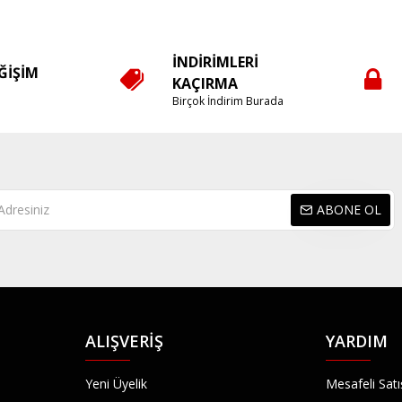
İNDIRIMLERI
EĞIŞIM
KAÇIRMA
e
Birçok İndirim Burada
ABONE OL
ALIŞVERIŞ
YARDIM
Yeni Üyelik
Mesafeli Sat