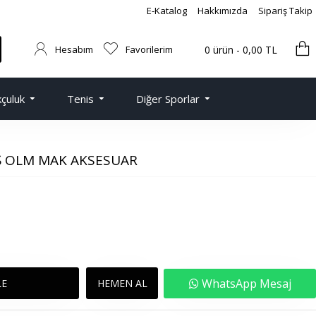
E-Katalog
Hakkımızda
Sipariş Takip
Hesabım
Favorilerim
0 ürün - 0,00 TL
çuluk
Tenis
Diğer Sporlar
IŞ OLM MAK AKSESUAR
WhatsApp Mesaj
LE
HEMEN AL