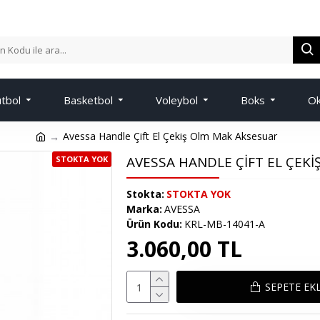
tbol
Basketbol
Voleybol
Boks
Ok
Avessa Handle Çift El Çekiş Olm Mak Aksesuar
AVESSA HANDLE ÇIFT EL ÇEK
STOKTA YOK
Stokta:
STOKTA YOK
Marka:
AVESSA
Ürün Kodu:
KRL-MB-14041-A
3.060,00 TL
SEPETE EK