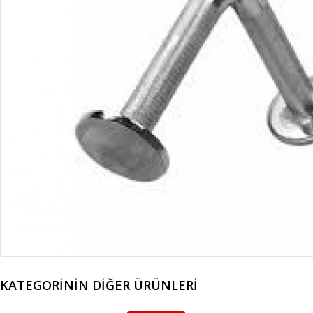
KATEGORININ DIĞER ÜRÜNLERI