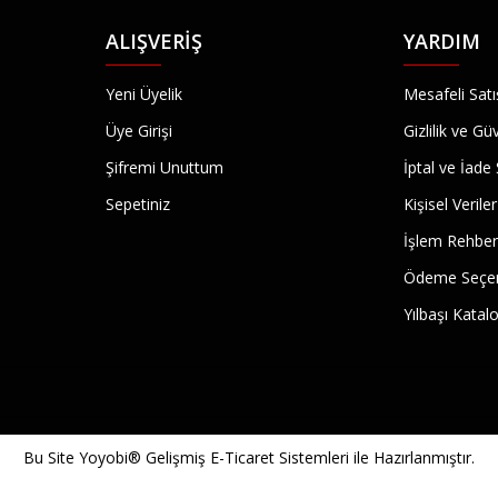
ALIŞVERIŞ
YARDIM
Yeni Üyelik
Mesafeli Sat
Üye Girişi
Gizlilik ve Gü
Şifremi Unuttum
İptal ve İade 
Sepetiniz
Kişisel Veriler
İşlem Rehber
Ödeme Seçen
Yılbaşı Kata
Bu Site
Yoyobi® Gelişmiş E-Ticaret Sistemleri
ile Hazırlanmıştır.