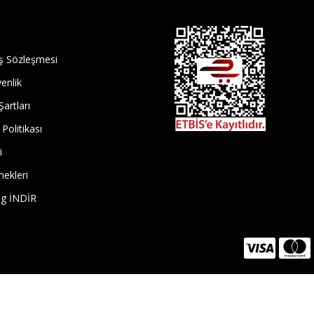
ış Sözleşmesi
venlik
Şartları
 Politikası
i
ekleri
log İNDİR