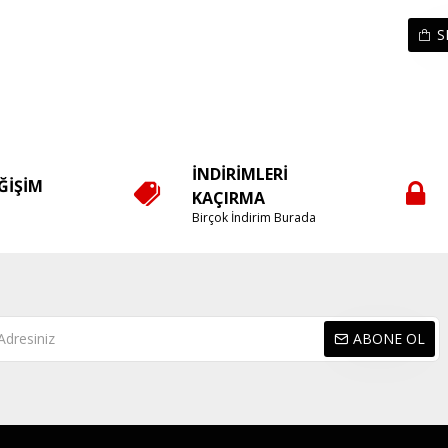
S
İNDIRIMLERI
EĞIŞIM
KAÇIRMA
e
Birçok İndirim Burada
ABONE OL