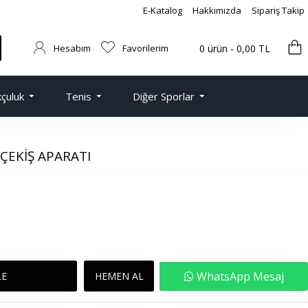
E-Katalog
Hakkımızda
Sipariş Takip
Hesabım
Favorilerim
0 ürün - 0,00 TL
çuluk
Tenis
Diğer Sporlar
ÇEKIŞ APARATI
WhatsApp Mesaj
LE
HEMEN AL