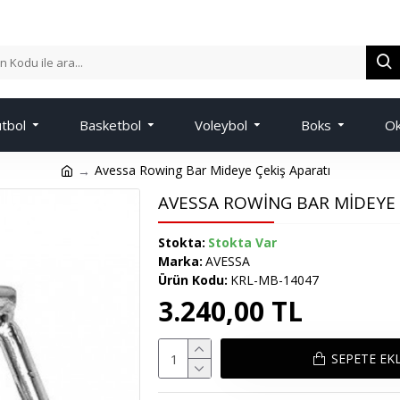
tbol
Basketbol
Voleybol
Boks
Ok
Avessa Rowing Bar Mideye Çekiş Aparatı
AVESSA ROWING BAR MIDEYE 
Stokta:
Stokta Var
Marka:
AVESSA
Ürün Kodu:
KRL-MB-14047
3.240,00 TL
SEPETE EK