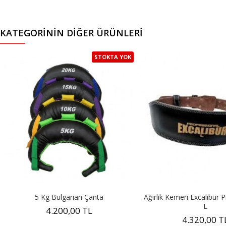
KATEGORININ DIĞER ÜRÜNLERI
STOKTA YOK
5 Kg Bulgarian Çanta
Ağirlik Kemeri Excalibur 
L
4.200,00 TL
4.320,00 T