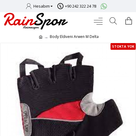
Hesabım
+90 242 322 24 78
Body Eldiveni Arwen M Delta
STOKTA YOK